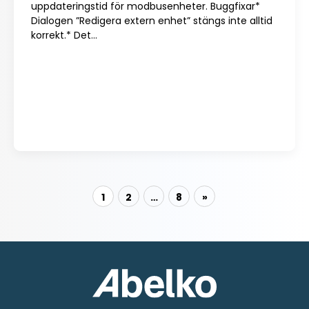
uppdateringstid för modbusenheter. Buggfixar*
Dialogen ”Redigera extern enhet” stängs inte alltid
korrekt.* Det...
1
2
…
8
»