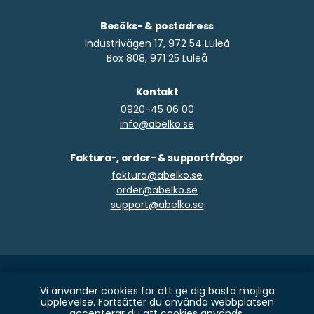
Besöks- & postadress
Industrivägen 17, 972 54 Luleå
Box 808, 971 25 Luleå
Kontakt
0920-45 06 00
info@abelko.se
Faktura-, order- & supportfrågor
faktura@abelko.se
order@abelko.se
support@abelko.se
Copyright © Abelko Innovation 2026
Vi använder cookies för att ge dig bästa möjliga
upplevelse. Fortsätter du använda webbplatsen
Utvecklat och tillverkat i Luleå
accepterar du att cookies används.