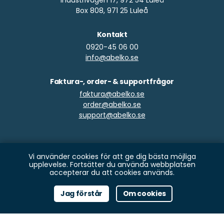
Industrivägen 17, 972 54 Luleå
Box 808, 971 25 Luleå
Kontakt
0920-45 06 00
info@abelko.se
Faktura-, order- & supportfrågor
faktura@abelko.se
order@abelko.se
support@abelko.se
Vi använder cookies för att ge dig bästa möjliga
upplevelse. Fortsätter du använda webbplatsen
Copyright © Abelko Innovation 2026
accepterar du att cookies används.
Utvecklat och tillverkat i Luleå
Jag förstår
Om cookies